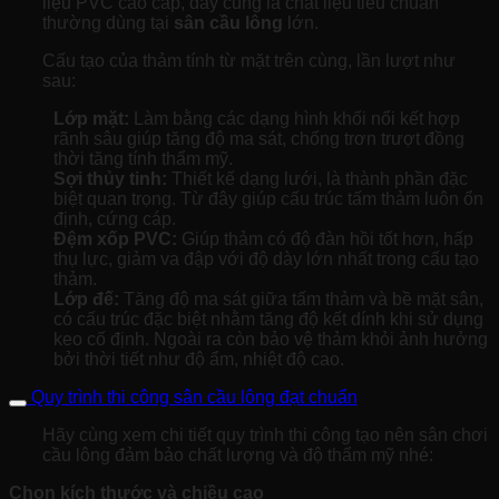
liệu PVC cao cấp, đây cũng là chất liệu tiêu chuẩn
thường dùng tại
sân cầu lông
lớn.
Cấu tạo của thảm tính từ mặt trên cùng, lần lượt như
sau:
Lớp mặt:
Làm bằng các dạng hình khối nổi kết hợp
rãnh sâu giúp tăng độ ma sát, chống trơn trượt đồng
thời tăng tính thẩm mỹ.
Sợi thủy tinh:
Thiết kế dạng lưới, là thành phần đặc
biệt quan trọng. Từ đây giúp cấu trúc tấm thảm luôn ổn
định, cứng cáp.
Đệm xốp PVC:
Giúp thảm có độ đàn hồi tốt hơn, hấp
thụ lực, giảm va đập với độ dày lớn nhất trong cấu tạo
thảm.
Lớp đế:
Tăng độ ma sát giữa tấm thảm và bề mặt sân,
có cấu trúc đặc biệt nhằm tăng độ kết dính khi sử dụng
keo cố định. Ngoài ra còn bảo vệ thảm khỏi ảnh hưởng
bởi thời tiết như độ ẩm, nhiệt độ cao.
Quy trình thi công sân cầu lông đạt chuẩn
Hãy cùng xem chi tiết quy trình thi công tạo nên sân chơi
cầu lông đảm bảo chất lượng và độ thẩm mỹ nhé:
Chọn kích thước và chiều cao