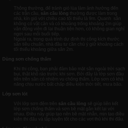
Thông thường, để tránh gió lùa làm ảnh hưởng đến
các trận cầu,
sân cầu lông
thường được làm trong
nhà, kín gió với chiều cao tối thiểu là 9m. Quanh sân
không có vật cản và có khoảng trống khoảng 2m giúp
vận động viên đi lại thuận tiện hơn, có không gian nghỉ
ngơi sau mỗi buổi tiếp.
Ngoài ra, trong quá trình dự định thi công kích thước
sân tiêu chuẩn, nhà đầu tư cần chú ý giữ khoảng cách
tối thiểu khoảng giữa sân 2m.
Dùng sơn chống thấm
Khi thi công, bạn phải đảm bảo mặt sân ngoài trời sạch
bụi, thật khô ráo trước khi sơn. Bởi đây là lớp sơn đầu
tiên trên sân có nhiệm vụ chống thấm. Lớp sơn có khả
năng chịu nước bất chấp điều kiện thời tiết, mưa bão.
Lớp sơn lót
Với lớp sơn đệm trên
sân cầu lông
sẽ giúp liên kết
lớp sơn chống thấm và sơn bề mặt gắn kết lại với
nhau. Điều này giúp tạo nên bề mặt nhẵn, mịn tạo điều
kiện thi đấu và tập luyện tốt cho các vợt thủ khi thi đấu.