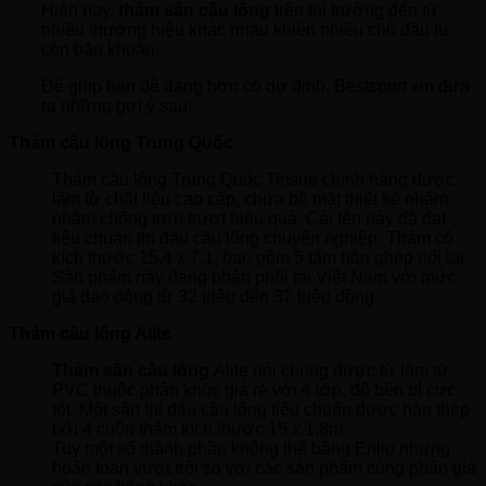
Hiện nay,
thảm sân cầu lông
trên thị trường đến từ
nhiều thương hiệu khác nhau khiến nhiều chủ đầu tư
còn băn khoăn.
Để giúp bạn dễ dàng hơn có dự định, Bestsport xin đưa
ra những gợi ý sau:
Thảm cầu lông Trung Quốc
Thảm cầu lông Trung Quốc Tinsue chính hãng được
làm từ chất liệu cao cấp, chứa bề mặt thiết kế nhám
nhằm chống trơn trượt hiệu quả. Cái tên này đã đạt
tiêu chuẩn thi đấu cầu lông chuyên nghiệp. Thảm có
kích thước 15.4 x 7.1, bao gồm 5 tấm hàn ghép nối lại.
Sản phẩm này đang phân phối tại Việt Nam với mức
giá dao động từ 32 triệu đến 37 triệu đồng.
Thảm cầu lông Alite
Thảm sân cầu lông
Alite nói chung được từ làm từ
PVC thuộc phân khúc giá rẻ với 4 lớp, độ bền bỉ cực
tốt. Một sân thi đấu cầu lông tiêu chuẩn được hàn thép
bởi 4 cuộn thảm kích thước 15 x 1,8m.
Tuy một số thành phần không thể bằng Enlio nhưng
hoàn toàn vượt trội so với các sản phẩm cùng phân giá