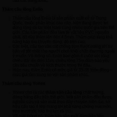
của các hãng khác.
Thảm cầu lông Enlio
Thảm cầu lông Enlio là sản phẩm xuất xứ từ Trung
Quốc, thuộc phân khúc cao cấp, hiện đang được tin
dùng rộng rãi tại Việt Nam cùng nhiều quốc gia trên thế
giới. Các sản phẩm đều làm từ vật liệu PVC nguyên
chất, độ dày thảm lên đến 4.5mm. Thảm giúp tăng khả
năng hấp thu chuyển động, độ bền cao.
Đặc biệt, cấu tạo vân cát chống trơn trượt mang tới sự
bảo vệ tốt nhất cho người chơi khỏi chấn thương ngoài
ý muốn. Về thông số, Enlio bao gồm 4 cuộn với tổng
chiều dài lên đến 15m, chiều rộng 75m đảm bảo yêu
cầu tiêu chuẩn về kích thước trong thi đấu.
Hiện nay, thảm Enlio có mức giá từ 35-36 triệu đồng –
mức giá tầm trung so với sản phẩm khác.
Thảm cầu lông Yonex
Yonex cho ra các
thảm sân cầu lông
chất lượng,
đứng hàng đầu trên thế giới. Mỗi sản phẩm đều được
nghiên cứu và sản xuất theo dây chuyền hiện đại, sở
hữu cấu tạo 4 lớp mang tới khả năng chống mài mòn,
trơn trượt tốt, hấp thụ lực tối ưu.
Về mặt thông số, thảm sân sản xuất đảm bảo tiêu