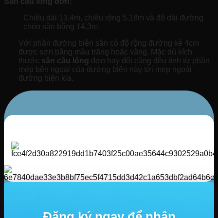
Sân cầu lông đơn:
Chiều dài 13,4m, chiều rộng 5,18m và độ dài đường
chéo sân bằng 14,3m.
Với phần đường biên sân có độ rộng đường kẻ 4cm
được sơn bằng màu trắng hoặc vàng. Mặc dù kích
thước
sân cầu lông
đơn hay đôi cũng đều tính từ phần
mép bên ngoài của đường biên này tới mép ngoài
đường biên kia.
Đăng ký ngay để nhận