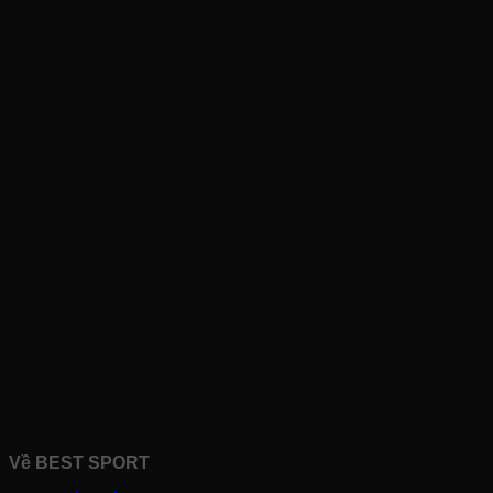
Best Sport
là một công ty hàng đầu tại Việt Nam chuyên về
thi công cỏ nhân tạo, thảm trải và các sân thi đấu chuyên
nghiệp, đồng thời cung cấp các sản phẩm đồ thể thao chất
lượng cao.
MST: 0102373388 | ĐKKD số: 0102373388 cấp ngày 21-09-
2020
VPGD: Nhà D1 Nghĩa Tân, Dịch Vọng, Cầu Giấy, Hà Nội
Nhà Máy SX: Khu công nghiệp Liên Phương, Thường Tín,
Hà Nội
Tel:
024 6328 19288
| Hotline:
086.9618.556
| Fax:
024 3559
2988
Zalo: 086.9618.556
Email: bestsport@gmail.com
Website: bestsport.vn
Về BEST SPORT