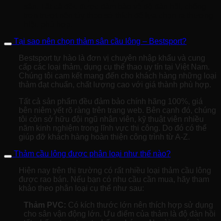
sân. Tất cả đều được đảm bảo về độ đàn hồi, chống
trơn trượt nên tùy theo sở thích để lựa chọn ra thương
hiệu phù hợp.
Tại sao nên chọn thảm sân cầu lông – Bestsport?
Bestsport tự hào là đơn vị chuyên nhập khẩu và cung
cấp các loại thảm, dụng cụ thể thao uy tín tại Việt Nam.
Chúng tôi cam kết mang đến cho khách hàng những loại
thảm đạt chuẩn, chất lượng cao với giá thành phù hợp.
Tất cả sản phẩm đều đảm bảo chính hãng 100%, giá
bên niêm yết rõ ràng trên trang web. Bên cạnh đó, chúng
tôi còn sở hữu đội ngũ nhân viên, kỹ thuật viên nhiều
năm kinh nghiệm trong lĩnh vực thi công. Do đó có thể
giúp đỡ khách hàng hoàn thiện công trình từ A-Z.
Thảm cầu lông được phân loại như thế nào?
Hiện nay trên thị trường có rất nhiều loại thảm cầu lông
được rao bán. Nếu bạn có nhu cầu cần mua, hãy tham
khảo theo phân loại cụ thể như sau:
Thảm PVC:
Có kích thước lớn nên thích hợp sử dụng
cho sân vận động lớn. Ưu điểm của thảm là độ đàn hồi