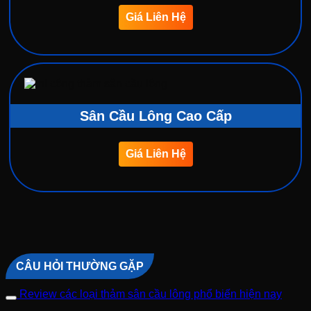
Giá Liên Hệ
Sân Cầu Lông Cao Cấp
Giá Liên Hệ
CÂU HỎI THƯỜNG GẶP
Review các loại thảm sân cầu lông phổ biến hiện nay