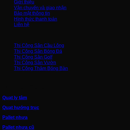
Giới thiệu
Vận chuyển và giao nhận
Bảo mật thông tin
Hình thức thanh toán
Liên hệ
DỊCH VỤ
Thi Công Sân Cầu Lông
Thi Công Sân Bóng Đá
Thi Công Sân Golf
Thi Công Sân Vườn
Thi Công Thảm Bóng Bàn
Liên Kết Hữu Ích
Quạt ly tâm
Quạt hướng trục
Pallet nhựa
Pallet nhựa cũ