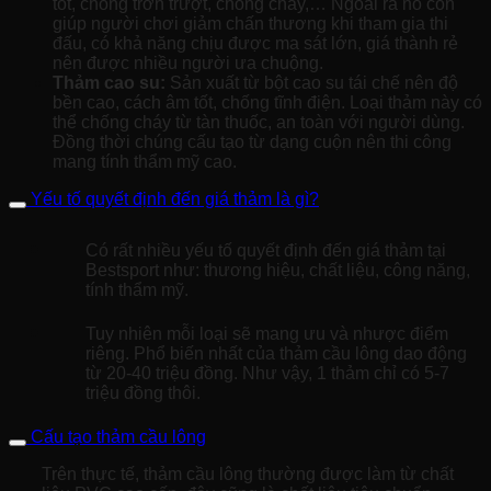
tốt, chống trơn trượt, chống cháy,… Ngoài ra nó còn
giúp người chơi giảm chấn thương khi tham gia thi
đấu, có khả năng chịu được ma sát lớn, giá thành rẻ
nên được nhiều người ưa chuộng.
Thảm cao su:
Sản xuất từ bột cao su tái chế nên độ
bền cao, cách âm tốt, chống tĩnh điện. Loại thảm này có
thể chống cháy từ tàn thuốc, an toàn với người dùng.
Đồng thời chúng cấu tạo từ dạng cuộn nên thi công
mang tính thẩm mỹ cao.
Yếu tố quyết định đến giá thảm là gì?
Có rất nhiều yếu tố quyết định đến giá thảm tại
Bestsport như: thương hiệu, chất liệu, công năng,
tính thẩm mỹ.
Tuy nhiên mỗi loại sẽ mang ưu và nhược điểm
riêng. Phổ biến nhất của thảm cầu lông dao động
từ 20-40 triệu đồng. Như vậy, 1 thảm chỉ có 5-7
triệu đồng thôi.
Cấu tạo thảm cầu lông
Trên thực tế, thảm cầu lông thường được làm từ chất