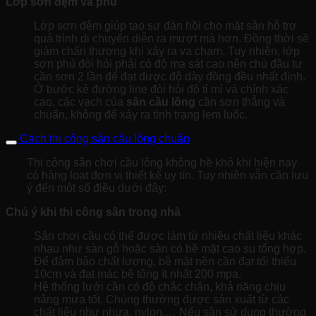
Lớp sơn đệm và phủ
Lớp sơn đệm giúp tạo sự đàn hồi cho mặt sân hỗ trợ
quá trình di chuyển diễn ra mượt mà hơn. Đồng thời sẽ
giảm chấn thương khi xảy ra va chạm. Tuy nhiên, lớp
sơn phủ đòi hỏi phải có độ ma sát cao nên chủ đầu tư
cần sơn 2 lần để đạt được độ dày đồng đều nhất định.
Ở bước kẻ đường line đòi hỏi độ tỉ mỉ và chính xác
cao, các vạch của
sân cầu lông
cần sơn thẳng và
chuẩn, không để xảy ra tình trạng lem luốc.
Cách thi công sân cầu lông chuẩn
Thi công sân chơi cầu lông không hề khó khi hiện nay
có hàng loạt đơn vị thiết kế uy tín. Tuy nhiên vẫn cần lưu
ý đến một số điều dưới đây:
Chú ý khi thi công sân trong nhà
Sân chơi cầu có thể được làm từ nhiều chất liệu khác
nhau như sàn gỗ hoặc sàn có bề mặt cao su tổng hợp.
Để đảm bảo chất lượng, bề mặt nền cần đạt tối thiểu
10cm và đạt mác bê tông ít nhất 200 mpa.
Hệ thống lưới cần có độ chắc chắn, khả năng chịu
nắng mưa tốt. Chúng thường được sản xuất từ các
chất liệu như nhựa, nylon,… Nếu sân sử dụng thường