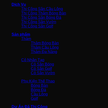
Dịch Vụ
Thi Công Sân Cầu Lông
Thi Công Thảm Bóng Bàn
Thi Công Sân Bóng Đá
Thi Công Sân Vườn
Thi Công Sân Golf
Sản phẩm
Thảm
Thảm Bóng Bàn
Thảm Cầu Lông
Thảm Đa Năng
Cỏ Nhân Tạo
Cỏ Sân Bóng
Cỏ Sân Golf
Cỏ Sân Vườn
Phụ Kiện Thể Thao
Bóng Bàn
Bóng Đá
Cầu Lông
Golf
Dự Án Đã Thi Công