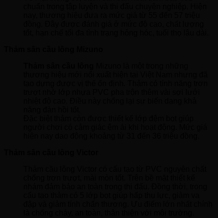
chuẩn trong tập luyện và thi đấu chuyên nghiệp. Hiện
nay, thương hiệu đưa ra mức giá từ 55 đến 57 triệu
đồng. Đây được đánh giá ở mức độ cao, chất lượng
tốt, hạn chế tối đa tình trạng hỏng hóc, tuổi thọ lâu dài.
Thảm sân cầu lông Mizuno
Thảm sân cầu lông
Mizuno là một trong những
thương hiệu mới nổi xuất hiện tại Việt Nam nhưng đã
tạo dựng được vị thế ổn định. Thảm có tính năng trơn
trượt nhờ lớp nhựa PVC pha trộn thêm vài sợi lưới
nhiệt độ cao. Điều này chống lại sự biến dạng khả
năng đàn hồi tốt.
Đặc biệt thảm còn được thiết kế lớp đệm bọt giúp
người chơi có cảm giác êm ái khi hoạt động. Mức giá
hiện nay dao động khoảng từ 31 đến 36 triệu đồng.
Thảm sân cầu lông Victor
Thảm cầu lông Victor có cấu tạo từ PVC nguyên chất
chống trơn trượt, mài mòn tốt. Trên bề mặt thiết kế
nhám đảm bảo an toàn trong thi đấu. Đồng thời, trong
cấu tạo thảm có 5 lớp bọt giúp hấp thụ lực, giảm va
đập và giảm tính chấn thương. Ưu điểm lớn nhất chính
là chống cháy, an toàn, thân thiện với môi trường.