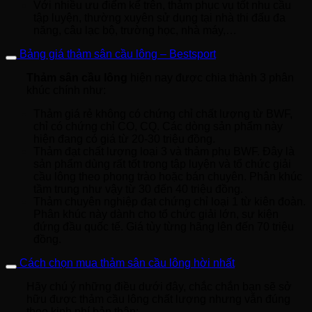
Với nhiều ưu điểm kể trên, thảm phục vụ tốt nhu cầu
tập luyện, thường xuyên sử dụng tại nhà thi đấu đa
năng, câu lạc bộ, trường học, nhà máy,…
Bảng giá thảm sân cầu lông – Bestsport
Thảm sân cầu lông
hiện nay được chia thành 3 phân
khúc chính như:
Thảm giá rẻ không có chứng chỉ chất lượng từ BWF,
chỉ có chứng chỉ CO, CQ. Các dòng sản phẩm này
hiện đang có giá từ 20-30 triệu đồng.
Thảm đạt chất lượng loại 3 và thảm phụ BWF. Đây là
sản phẩm dùng rất tốt trong tập luyện và tổ chức giải
cầu lông theo phong trào hoặc bán chuyên. Phân khúc
tầm trung như vậy từ 30 đến 40 triệu đồng.
Thảm chuyên nghiệp đạt chứng chỉ loại 1 từ kiên đoàn.
Phân khúc này dành cho tổ chức giải lớn, sự kiện
đứng đầu quốc tế. Giá tùy từng hãng lên đến 70 triệu
đồng.
Cách chọn mua thảm sân cầu lông hời nhất
Hãy chú ý những điều dưới đây, chắc chắn bạn sẽ sở
hữu được thảm cầu lông chất lượng nhưng vẫn đúng
theo kinh phí bản thân: