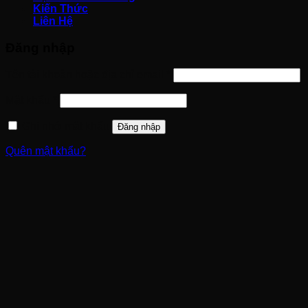
Kiến Thức
Liên Hệ
Đăng nhập
Tên tài khoản hoặc địa chỉ email
*
Mật khẩu
*
Ghi nhớ mật khẩu
Đăng nhập
Quên mật khẩu?