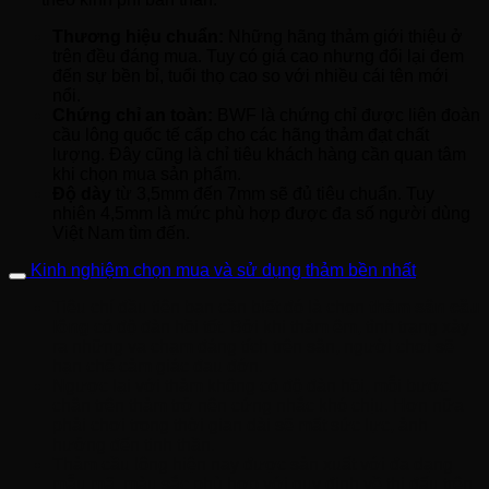
Thương hiệu chuẩn:
Những hãng thảm giới thiệu ở
trên đều đáng mua. Tuy có giá cao nhưng đổi lại đem
đến sự bền bỉ, tuổi thọ cao so với nhiều cái tên mới
nổi.
Chứng chỉ an toàn:
BWF là chứng chỉ được liên đoàn
cầu lông quốc tế cấp cho các hãng thảm đạt chất
lượng. Đây cũng là chỉ tiêu khách hàng cần quan tâm
khi chọn mua sản phẩm.
Độ dày
từ 3,5mm đến 7mm sẽ đủ tiêu chuẩn. Tuy
nhiên 4,5mm là mức phù hợp được đa số người dùng
Việt Nam tìm đến.
Kinh nghiệm chọn mua và sử dụng thảm bền nhất
Tiêu chí đầu tiên bạn cần biết đó là chọn
thảm sân cầu
lông
có độ đàn hồi tốt. Bởi khi thảm êm, tình trạng xảy
ra những va chạm đáng tích trên sân, người chơi sẽ
hạn chế cảm giác đau đớn.
Ngược lại với thảm không có độ đàn hồi, mỗi bước
chân trên thảm trở nên cứng nhắc khó chịu. Hơn nữa
phải chơi trong thời gian dài sẽ mất sức lực, ảnh
hưởng đến tinh thần.
Thảm cầu lông hiện nay được sản xuất với đa dạng
mẫu mã, màu sắc phù hợp với quy định về thi đấu trên